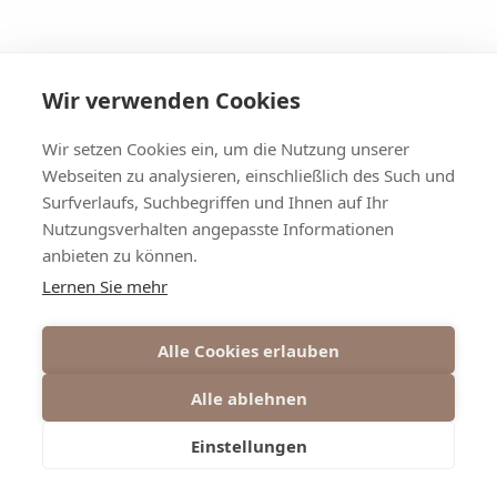
Wir verwenden Cookies
Wir verwenden Cookies
Wir setzen Cookies ein, um die Nutzung unserer
Wir setzen Cookies ein, um die Nutzung unserer
Webseiten zu analysieren, einschließlich des Such und
Webseiten zu analysieren, einschließlich des Such und
Surfverlaufs, Suchbegriffen und Ihnen auf Ihr
Surfverlaufs, Suchbegriffen und Ihnen auf Ihr
Nutzungsverhalten angepasste Informationen
Nutzungsverhalten angepasste Informationen
anbieten zu können.
anbieten zu können.
Lernen Sie mehr
Lernen Sie mehr
Alle Cookies erlauben
Alle Cookies erlauben
Alle ablehnen
Alle ablehnen
Einstellungen
Einstellungen